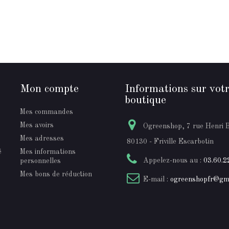
Mon compte
Informations sur vot
boutique
Mes commandes
Mes avoirs
Ogreenshop, 7 rue Henri 
Mes adresses
80130 - Friville Escarbotin
é
Mes informations
Appelez-nous au :
03.60.2
personnelles
Mes bons de réduction
E-mail :
ogreenshopfr@gm