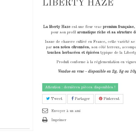
LIBERTY HAZE
La liberty Haze
est une fleur vrac
premium française
,
pour son profil
aromatique riche et sa structure d
Issue de chanvre cultivé en France, cette variété se
par
ses notes citronnées
, son côté terreux, accom
touches herbacées et épicées
typique de la Liber
Produit conforme à la réglementation en vigue
Vendue en vrac - disponible en 2g, 5g ou 10
Attention : dernières pièces disponibles !
Tweet
Partager
Pinterest
Envoyer à un ami
Imprimer