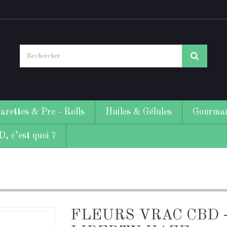
arettes & Pre - Rolls
Huiles & Gélules
Gourman
, c’est quoi ?
FLEURS VRAC CBD 