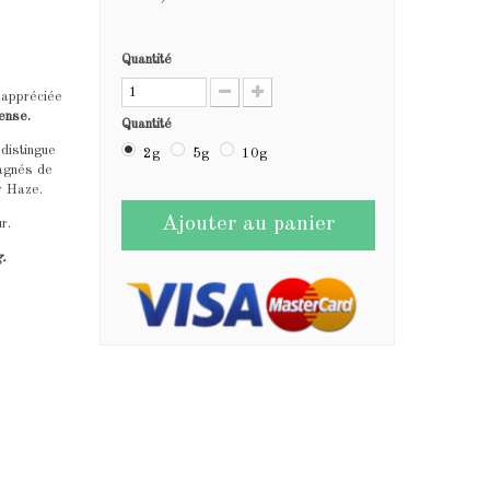
Quantité
 appréciée
ense.
Quantité
 distingue
2g
5g
10g
pagnés de
ty Haze.
Ajouter au panier
ur.
g.