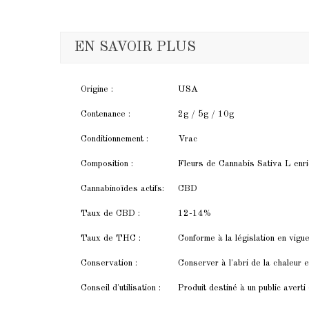
EN SAVOIR PLUS
Origine :
USA
Contenance :
2g / 5g / 10g
Conditionnement :
Vrac
Composition :
Fleurs de Cannabis Sativa L enri
Cannabinoïdes actifs:
CBD
Taux de CBD :
12-14%
Taux de THC :
Conforme à la législation en vigu
Conservation :
Conserver à l'abri de la chaleur e
Conseil d'utilisation :
Produit destiné à un public averti 