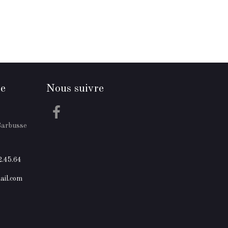
re
Nous suivre
Barbusse
2.45.64
ail.com