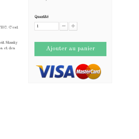
Quantité
THC. C'est
goût Skunky
Ajouter au panier
ps et des