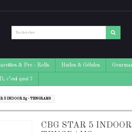
arettes & Pre - Rolls
Huiles & Gélules
Gourman
, c’est quoi ?
R 5 INDOOR 2g - TENGRAMS
CBG STAR 5 INDOOR 