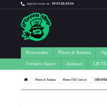
Appelez-nous au :
03.60.22.45.64
Nouveautés
Fleurs & Résines
Cig
Dernière chance
Animaux
LE CBD
Fleurs & Résines
Fleurs CBD Indoor
CBG STA