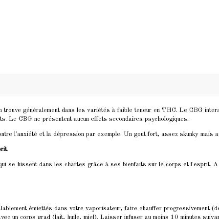
on trouve généralement dans les variétés à faible teneur en THC. Le CBG intera
ients. Le CBG ne présentent aucun effets secondaires psychologiques.
tre l'anxiété et la dépression par exemple. Un gout fort, assez skunky mais ag
rit
.
i se hissent dans les chartes grâce à ses bienfaits sur le corps et l'esprit. 
éalablement émiettés dans votre vaporisateur, faire chauffer progressivement (
ec un corps grad (lait, huile, miel). L
aisser infuser au moins 10 minutes suiva