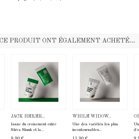
 CE PRODUIT ONT ÉGALEMENT ACHETÉ...
JACK HERER...
WHILE WIDOW...
O
Issue du croisement entre
Une des variétés les plus
Un
Shiva Skunk et la...
incontournables...
d'o
9,90 €
11,90 €
9,