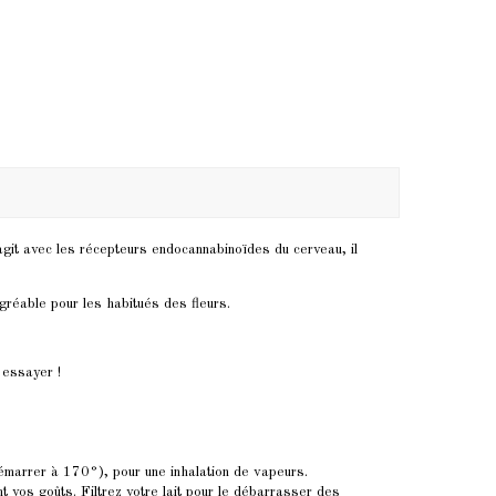
git avec les récepteurs endocannabinoïdes du cerveau, il
réable pour les habitués des fleurs.
A essayer !
démarrer à 170°), pour une inhalation de vapeurs.
nt vos goûts.
Filtrez votre lait pour le débarrasser des